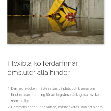
Flexibla kofferdammar
omsluter alla hinder
Den nedre duken måste sättas på plats och kramar om
hindret utan spänning för att begränsa läckage så mycket
som möjligt.
Dammens ändar (utan vatten) måste fixeras utan att hindra