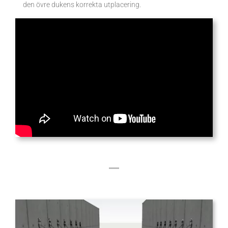
den övre dukens korrekta utplacering.