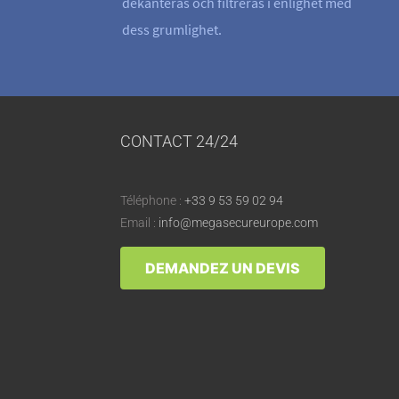
dekanteras och filtreras i enlighet med
dess grumlighet.
CONTACT 24/24
Téléphone :
+33 9 53 59 02 94
Email :
info@megasecureurope.com
DEMANDEZ UN DEVIS