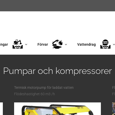
ingar
Förvar
Vattendrag
Pumpar och kompressorer
Termisk motorpump för laddat vatten
F
Flödeshastighet 60 m3 /h
F