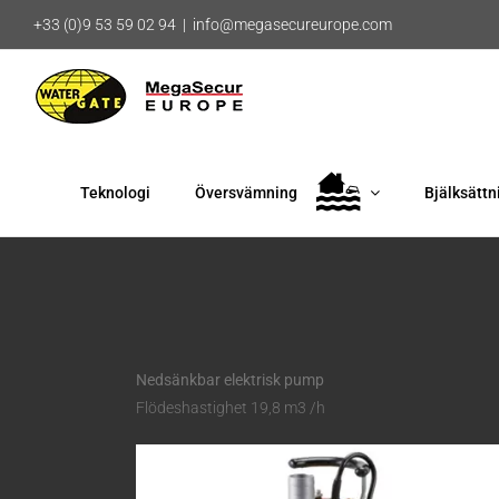
Fortsätt
+33 (0)9 53 59 02 94
|
info@megasecureurope.com
till
innehållet
Teknologi
Översvämning
Bjälksättn
Nedsänkbar elektrisk pump
Flödeshastighet 19,8 m3 /h