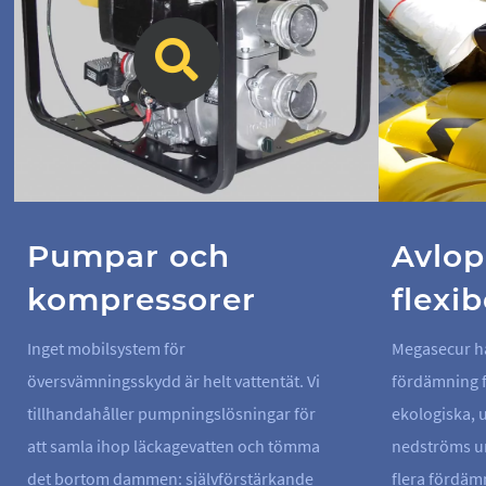
Pumpar och
Avlop
kompressorer
flexib
Inget mobilsystem för
Megasecur ha
översvämningsskydd är helt vattentät. Vi
fördämning f
tillhandahåller pumpningslösningar för
ekologiska, 
att samla ihop läckagevatten och tömma
nedströms ur
det bortom dammen: självförstärkande
flera fördäm