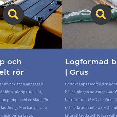
p och
Logformad ba
elt rör
| Grus
r utvecklat en anpassad
Perfekt anpassad till den ko
ör lätta utlopp (DN 450),
ballastningen av Water-Gate 
utan pump, med en slang för
barriärerna: 15 KG / linjär mä
laddning. Man kan placera
och lätta att hantera (tre hand
ningar om så krävs.
lätta att ladda och lossa i vatt