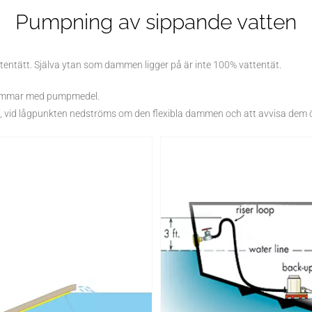
Pumpning av sippande vatten
entätt. Själva ytan som dammen ligger på är inte 100% vattentät.
 dammar med pumpmedel.
en, vid lågpunkten nedströms om den flexibla dammen och att avvisa dem 