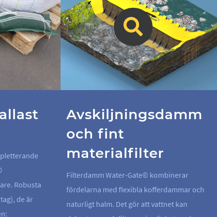
llast
Avskiljningsdamm
och fint
materialfilter
mpletterande
©
Filterdamm Water-Gate© kombinerar
tare. Robusta
fördelarna med flexibla kofferdammar och
tag), de är
naturligt halm. Det gör att vattnet kan
en: