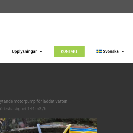
KONTAKT
Upplysningar
Svenska
lytande motorpump för laddat vatten
lödeshastighet 144 m3 /h