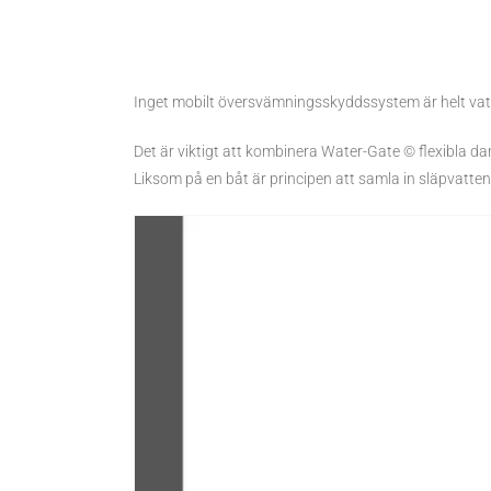
Inget mobilt översvämningsskyddssystem är helt vatt
Det är viktigt att kombinera Water-Gate © flexibla
Liksom på en båt är principen att samla in släpvatt