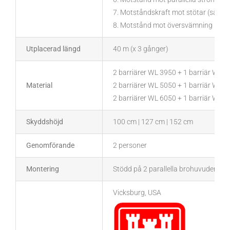
7. Motståndskraft mot stötar (samm
8. Motstånd mot översvämning (120
Utplacerad längd
40 m (x 3 gånger)
2 barriärer WL 3950 + 1 barriär WL3
Material
2 barriärer WL 5050 + 1 barriär WL5
2 barriärer WL 6050 + 1 barriär WL6
Skyddshöjd
100 cm | 127 cm | 152 cm
Genomförande
2 personer
Montering
Stödd på 2 parallella brohuvuden åts
Vicksburg, USA