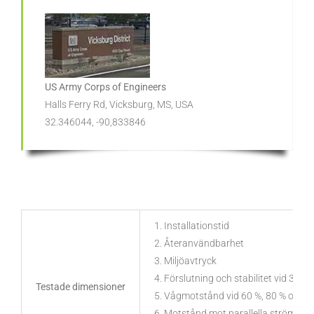
US Army Corps of Engineers
Halls Ferry Rd, Vicksburg, MS, USA
32.346044, -90,833846
1. Installationstid
2. Återanvändbarhet
3. Miljöavtryck
4. Förslutning och stabilitet vid 30
Testade dimensioner
5. Vågmotstånd vid 60 %, 80 % och 
6. Motstånd mot parallella strömmar