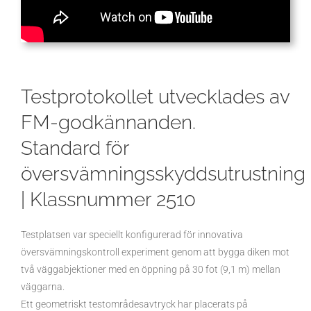
Testprotokollet utvecklades av
FM-godkännanden.
Standard för
översvämningsskyddsutrustning
| Klassnummer 2510
Testplatsen var speciellt konfigurerad för innovativa
översvämningskontroll experiment genom att bygga diken mot
två väggabjektioner med en öppning på 30 fot (9,1 m) mellan
väggarna.
Ett geometriskt testområdesavtryck har placerats på