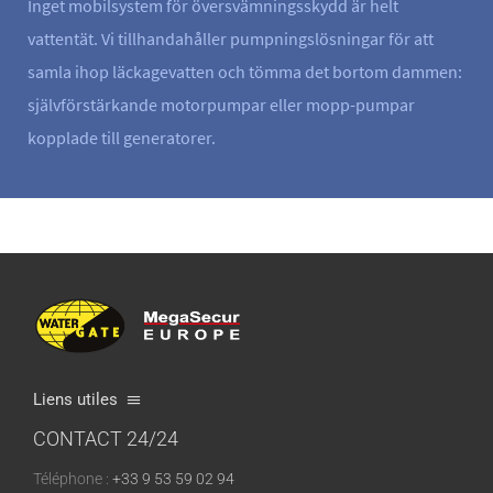
Inget mobilsystem för översvämningsskydd är helt
vattentät. Vi tillhandahåller pumpningslösningar för att
samla ihop läckagevatten och tömma det bortom dammen:
självförstärkande motorpumpar eller mopp-pumpar
kopplade till generatorer.
Liens utiles
CONTACT 24/24
Vilka är vi?
Téléphone :
+33 9 53 59 02 94
Vår fabrik