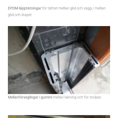
EPDM-läpptätningar
för täthet mellan glid och vägg / mellan
glid och stapel.
Mellanförseglingar i gummi
mellan lakning och för stolpar.