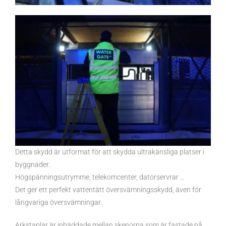
Detta skydd är utformat för att skydda ultrakänsliga platser i
byggnader.
Högspänningsutrymme, telekomcenter, datorservrar …
Det ger ett perfekt vattentätt översvämningsskydd, även för
långvariga översvämningar.
Arkstaplar är inbäddade mellan skenorna som är fastade på