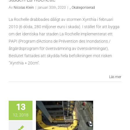
Av
Nicolas Klein
|
januari 30th, 2020
|
,
,
Okategoriserad
La Rochelle drabbades dåligt av stormen Xynthia i februari
2010 (6 döda, 280 miljoner euro i skada). I stället för att bygga
om det identiska har staden La Rochelle implementerat ett
PAPI (Program d'Actions de Prévention des Inondations /
åtgärdsprogram för översvämning av översvämningar).
Beslutet fattades att skydda hela befolkningen mot risken
"Xynthia + 20cm".
Läs mer
13
12, 2018