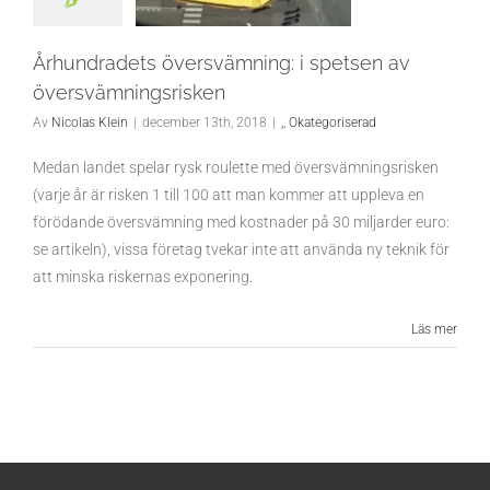
Århundradets översvämning: i spetsen av
översvämningsrisken
Av
Nicolas Klein
|
december 13th, 2018
|
,
,
Okategoriserad
Medan landet spelar rysk roulette med översvämningsrisken
(varje år är risken 1 till 100 att man kommer att uppleva en
förödande översvämning med kostnader på 30 miljarder euro:
se artikeln), vissa företag tvekar inte att använda ny teknik för
att minska riskernas exponering.
Läs mer