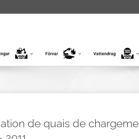
ingar
Förvar
Vattendrag
dation de quais de chargeme
– 2011