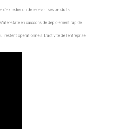
e d’expédier ou de recevoir ses produits.
 Water-Gate en caissons de déploiement rapide.
i restent opérationnels. L’activité de l’entreprise