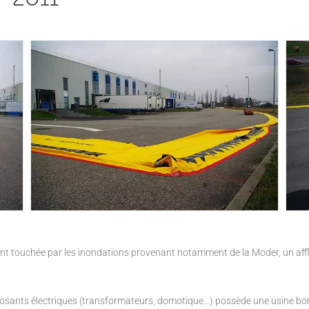
nt touchée par les inondations provenant notamment de la Moder, un afflu
posants électriques (transformateurs, domotique…) possède une usine bor