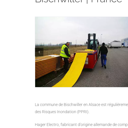
La commune de Bischwiller en Alsace est régulièreme
des Risques Inondation (PPRI).
Hager Electro, fabricant d’origine allemande de com