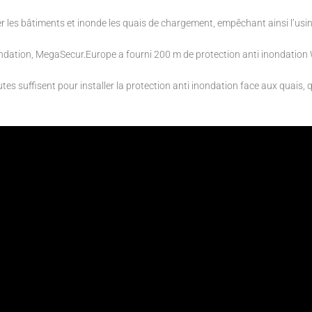
er les bâtiments et inonde les quais de chargement, empêchant ainsi l’usin
nondation, MegaSecur.Europe a fourni 200 m de protection anti inondation
es suffisent pour installer la protection anti inondation face aux quais, qu