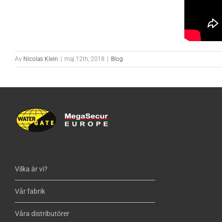
Av
Nicolas Klein
|
maj 12th, 2018
|
Blog
Vilka är vi?
Vår fabrik
Våra distributörer