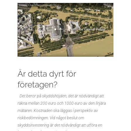
Är detta dyrt för
företagen?
Det beror på skyddshöjden, det är nödvändigt att
räkna mellan 200 euro och 1000 euro av den linjära
mätaren. Kostnaden ska läggas i perspektiv av
riskbedömningen. Vid något beslut om
skyddsinvestering är det nödvändigt att utföra en