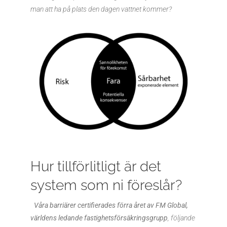
man att ha på plats den dagen vattnet kommer?
Hur tillförlitligt är det
system som ni föreslår?
Våra barriärer certifierades förra året av FM Global,
världens ledande fastighetsförsäkringsgrupp
, följande