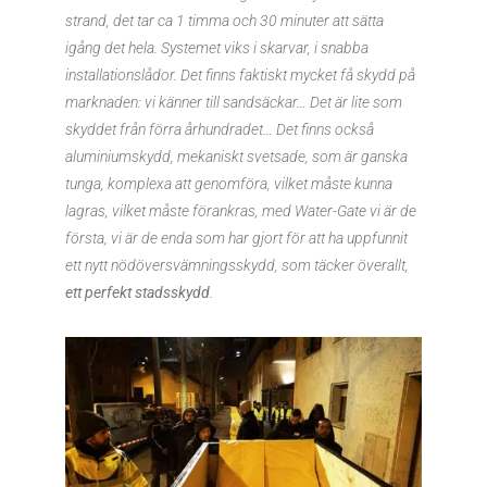
strand, det tar ca 1 timma och 30 minuter att sätta
igång det hela. Systemet viks i skarvar, i snabba
installationslådor. Det finns faktiskt mycket få skydd på
marknaden: vi känner till sandsäckar… Det är lite som
skyddet från förra århundradet… Det finns också
aluminiumskydd, mekaniskt svetsade, som är ganska
tunga, komplexa att genomföra, vilket måste kunna
lagras, vilket måste förankras, med Water-Gate vi är de
första, vi är de enda som har gjort för att ha uppfunnit
ett nytt nödöversvämningsskydd, som täcker överallt,
ett perfekt stadsskydd
.