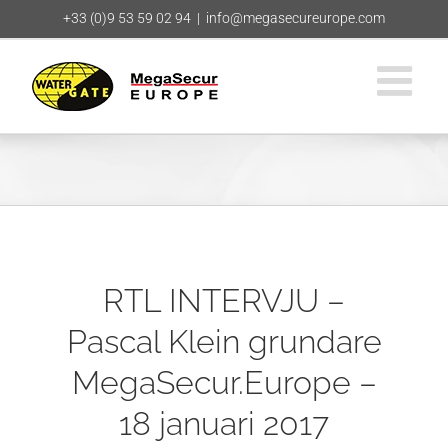
Fortsätt
+33 (0)9 53 59 02 94
|
info@megasecureurope.com
till
innehållet
RTL INTERVJU –
Pascal Klein grundare
MegaSecur.Europe –
18 januari 2017