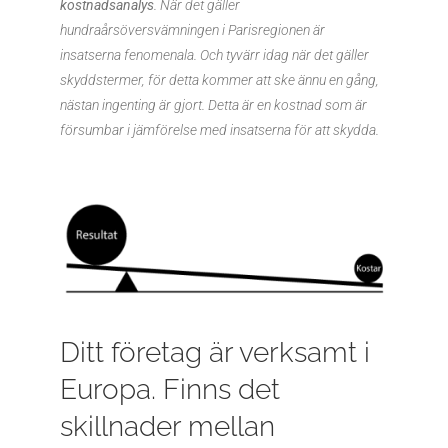
kostnadsanalys
. När det gäller
hundraårsöversvämningen i Parisregionen är
insatserna fenomenala. Och tyvärr idag när det gäller
skyddstermer, för detta kommer att ske ännu en gång,
nästan ingenting är gjort. Detta är en kostnad som är
försumbar i jämförelse med insatserna för att skydda.
Ditt företag är verksamt i
Europa. Finns det
skillnader mellan