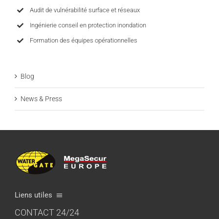
Audit de vulnérabilité surface et réseaux
Ingénierie conseil en protection inondation
Formation des équipes opérationnelles
Blog
News & Press
Liens utiles
CONTACT 24/24
Vilka är vi?