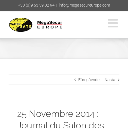
Fortsätt
+33 (0)9 53 59 02 94
|
info@megasecureurope.com
till
innehållet
Föregående
Nästa
25 Novembre 2014 :
Journal du Salon des